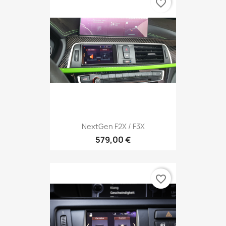
favorite_border
NextGen F2X / F3X
579,00 €
favorite_border