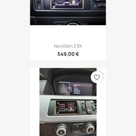
NextGen E9X
549,00 €
favorite_border