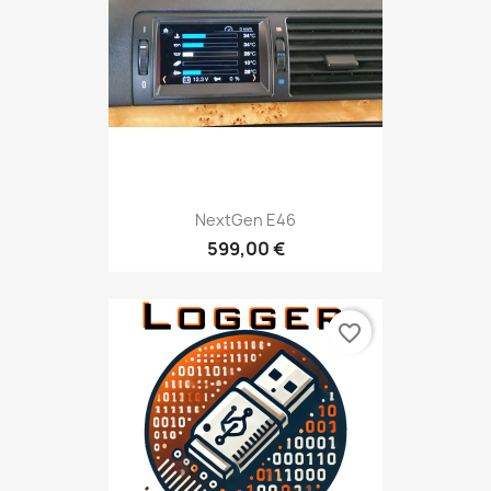
NextGen E46
599,00 €
favorite_border