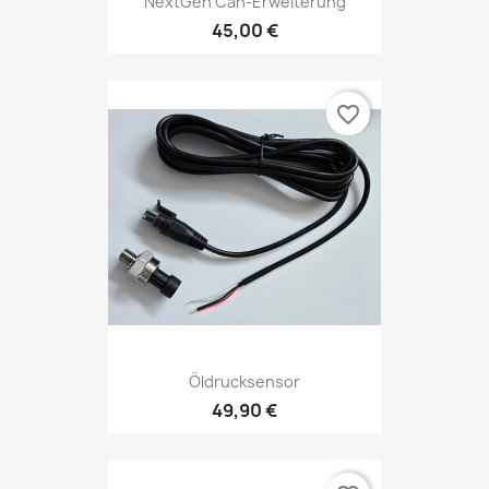
NextGen Can-Erweiterung
45,00 €
favorite_border
Öldrucksensor
49,90 €