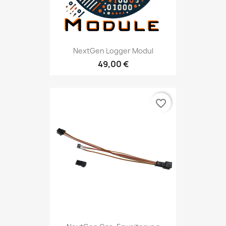
NextGen Logger Modul
49,00 €
favorite_border