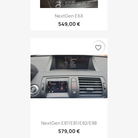
NextGen E6X
549,00 €
favorite_border
NextGen E87/E81/E82/E88
579,00 €