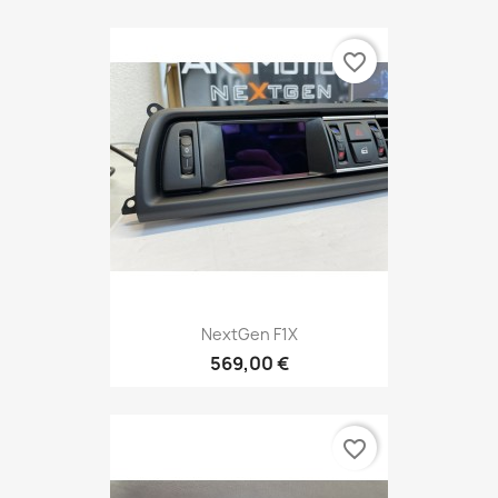
favorite_border
NextGen F1X
569,00 €
favorite_border