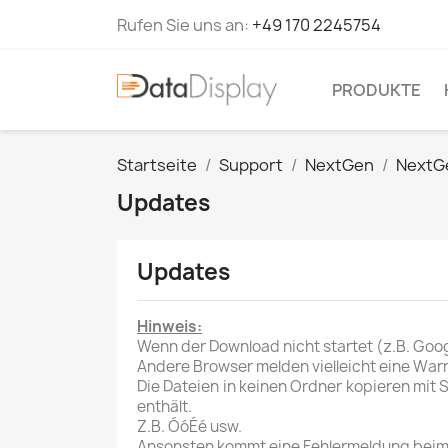
Rufen Sie uns an:
+49 170 2245754
PRODUKTE
Startseite
Support
NextGen
NextG
Updates
Updates
Hinweis:
Wenn der Download nicht startet (z.B. Goog
Andere Browser melden vielleicht eine Warn
Die Dateien in keinen Ordner kopieren mi
enthält.
Z.B. ÓóÉé usw.
Ansonsten kommt eine Fehlermeldung beim 