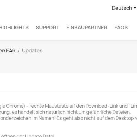
Deutsch
HIGHLIGHTS
SUPPORT
EINBAUPARTNER
FAQS
en E46
Updates
le Chrome) - rechte Maustaste aif den Download-Link und "Link
ung, es handelt sich natürlich nicht um gefährliche Dateien.
t Sonderzeichen im Namen! Es geht also nicht auf dem Deskto
öffnen der Update Datei.