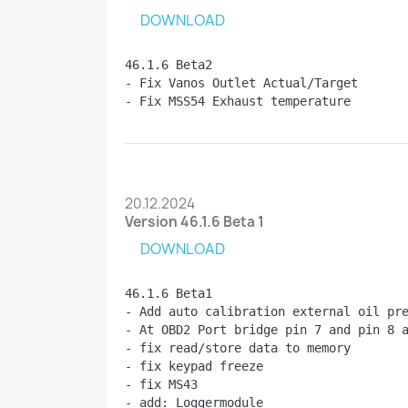
DOWNLOAD
46.1.6 Beta2
- Fix Vanos Outlet Actual/Target
- Fix MSS54 Exhaust temperature
20.12.2024
Version 46.1.6 Beta 1
DOWNLOAD
46.1.6 Beta1
- Add auto calibration external oil pr
- At OBD2 Port bridge pin 7 and pin 8 
- fix read/store data to memory
- fix keypad freeze
- fix MS43
- add: Loggermodule