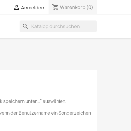
shopping_cart


Warenkorb
(0)
Anmelden
search
 speichern unter..." auswählen.
p wenn der Benutzername ein Sonderzeichen